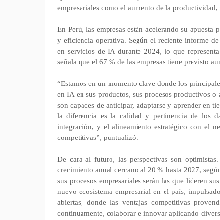
empresariales como el aumento de la productividad, o
En Perú, las empresas están acelerando su apuesta po
y eficiencia operativa. Según el reciente informe d
en servicios de IA durante 2024, lo que representa
señala que el 67 % de las empresas tiene previsto au
“Estamos en un momento clave donde los principale
en IA en sus productos, sus procesos productivos o 
son capaces de anticipar, adaptarse y aprender en t
la diferencia es la calidad y pertinencia de los d
integración, y el alineamiento estratégico con el n
competitivas”, puntualizó.
De cara al futuro, las perspectivas son optimista
crecimiento anual cercano al 20 % hasta 2027, segú
sus procesos empresariales serán las que lideren su
nuevo ecosistema empresarial en el país, impulsado 
abiertas, donde las ventajas competitivas prove
continuamente, colaborar e innovar aplicando divers