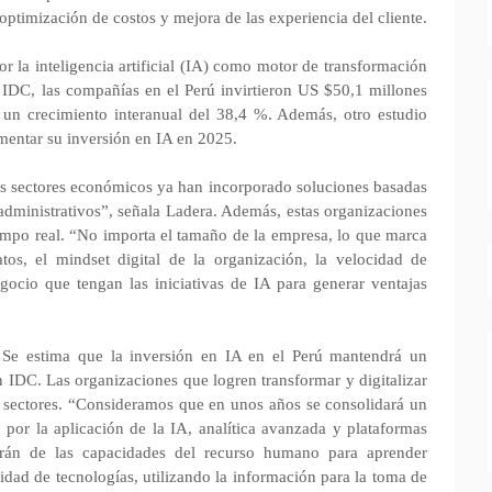
ptimización de costos y mejora de las experiencia del cliente.
r la inteligencia artificial (IA) como motor de transformación
e IDC, las compañías en el Perú invirtieron US $50,1 millones
 un crecimiento interanual del 38,4 %.
Además, otro estudio
mentar su inversión en IA en 2025.
s sectores económicos ya han incorporado soluciones basadas
administrativos”, señala Ladera. Además, estas organizaciones
iempo real. “No importa el tamaño de la empresa, lo que marca
atos, el mindset digital de la organización, la velocidad de
egocio que tengan las iniciativas de IA para generar ventajas
s. Se estima que la inversión en IA en el Perú mantendrá un
n IDC.
Las organizaciones que logren transformar y digitalizar
s sectores. “Consideramos que en unos años se consolidará un
por la aplicación de la IA, analítica avanzada y plataformas
ndrán de las capacidades del recurso humano para aprender
idad de tecnologías, utilizando la información para la toma de