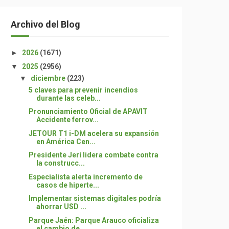
Archivo del Blog
►
2026
(1671)
▼
2025
(2956)
▼
diciembre
(223)
5 claves para prevenir incendios
durante las celeb...
Pronunciamiento Oficial de APAVIT
Accidente ferrov...
JETOUR T1 i-DM acelera su expansión
en América Cen...
Presidente Jerí lidera combate contra
la construcc...
Especialista alerta incremento de
casos de hiperte...
Implementar sistemas digitales podría
ahorrar USD ...
Parque Jaén: Parque Arauco oficializa
el cambio de...