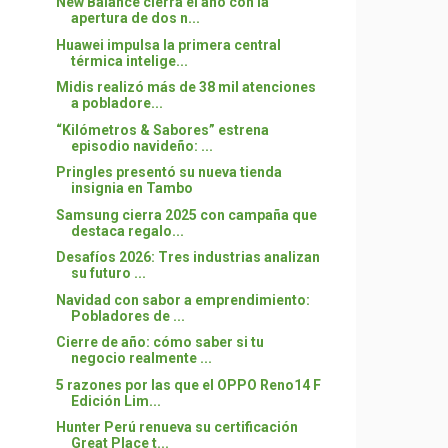
New Balance cierra el año con la
apertura de dos n...
Huawei impulsa la primera central
térmica intelige...
Midis realizó más de 38 mil atenciones
a pobladore...
“Kilómetros & Sabores” estrena
episodio navideño: ...
Pringles presentó su nueva tienda
insignia en Tambo
Samsung cierra 2025 con campaña que
destaca regalo...
Desafíos 2026: Tres industrias analizan
su futuro ...
Navidad con sabor a emprendimiento:
Pobladores de ...
Cierre de año: cómo saber si tu
negocio realmente ...
5 razones por las que el OPPO Reno14 F
Edición Lim...
Hunter Perú renueva su certificación
Great Place t...