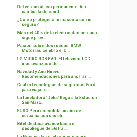
Del verano al uso permanente: Así
cambia la demand...
¿Cómo proteger a tu mascota con un
seguro?
Más del 40 % de la electricidad peruana
sigue prov...
Pasión sobre dos ruedas: BMW
Motorrad celebró el D...
LG MICRO RGB EVO: El televisor LCD
más avanzado de...
Navidad y Año Nuevo:
Recomendaciones para ahorrar ...
Cuatro tecnologías de seguridad Ford
para viajar c...
La tuneladora ‘Delia’ llegó a la Estación
San Marc...
FUSO Perú consolida un año de
cercanía con sus cli...
Bitel destaca avance hacia el
despliegue de 5G tra...
La Positiva lanza el primer seguro