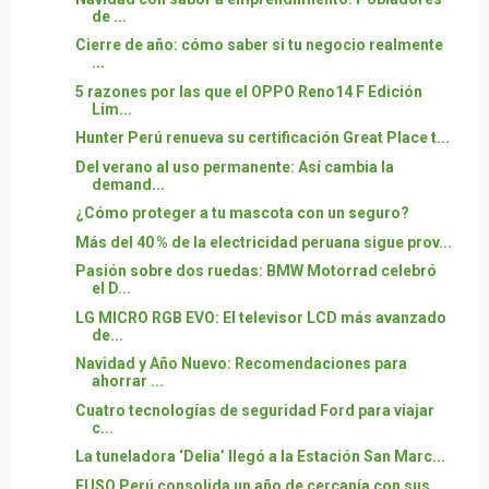
de ...
Cierre de año: cómo saber si tu negocio realmente
...
5 razones por las que el OPPO Reno14 F Edición
Lim...
Hunter Perú renueva su certificación Great Place t...
Del verano al uso permanente: Así cambia la
demand...
¿Cómo proteger a tu mascota con un seguro?
Más del 40 % de la electricidad peruana sigue prov...
Pasión sobre dos ruedas: BMW Motorrad celebró
el D...
LG MICRO RGB EVO: El televisor LCD más avanzado
de...
Navidad y Año Nuevo: Recomendaciones para
ahorrar ...
Cuatro tecnologías de seguridad Ford para viajar
c...
La tuneladora ‘Delia’ llegó a la Estación San Marc...
FUSO Perú consolida un año de cercanía con sus