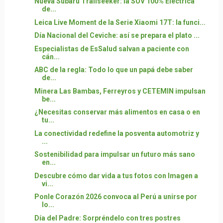
Nueva Subaru Trailseeker: la SUV 100% Eléctrica
de...
Leica Live Moment de la Serie Xiaomi 17T: la funci...
Día Nacional del Ceviche: así se prepara el plato ...
Especialistas de EsSalud salvan a paciente con
cán...
ABC de la regla: Todo lo que un papá debe saber
de...
Minera Las Bambas, Ferreyros y CETEMIN impulsan
be...
¿Necesitas conservar más alimentos en casa o en
tu...
La conectividad redefine la posventa automotriz y
...
Sostenibilidad para impulsar un futuro más sano
en...
Descubre cómo dar vida a tus fotos con Imagen a
vi...
Ponle Corazón 2026 convoca al Perú a unirse por
lo...
Día del Padre: Sorpréndelo con tres postres