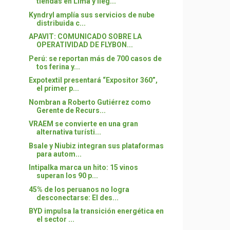
tiendas en Lima y lleg...
Kyndryl amplía sus servicios de nube
distribuida c...
APAVIT: COMUNICADO SOBRE LA
OPERATIVIDAD DE FLYBON...
Perú: se reportan más de 700 casos de
tos ferina y...
Expotextil presentará “Expositor 360”,
el primer p...
Nombran a Roberto Gutiérrez como
Gerente de Recurs...
VRAEM se convierte en una gran
alternativa turísti...
Bsale y Niubiz integran sus plataformas
para autom...
Intipalka marca un hito: 15 vinos
superan los 90 p...
45% de los peruanos no logra
desconectarse: El des...
BYD impulsa la transición energética en
el sector ...