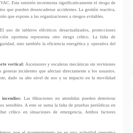
VAC. Esta omisión incrementa significativamente el riesgo de
entos que pueden desencadenar accidentes. La gestión reactiva,
mún que expone a las organizaciones a riesgos evitables.
l uso de tableros eléctricos desactualizados, protecciones
ción oportuna representa otro riesgo crítico. La falta de
uridad, sino también la eficiencia energética y operativa del
rte vertical:
Ascensores y escaleras mecánicas sin revisiones
generar incidentes que afectan directamente a los usuarios.
ante, dado su alto nivel de uso y su impacto en la movilidad
a incendios:
Las filtraciones no atendidas pueden deteriorar
pos sensibles. A esto se suma la falta de pruebas periódicas en
ltar crítico en situaciones de emergencia. Ambos factores
demos que el mantenimiento no es una actividad operativa