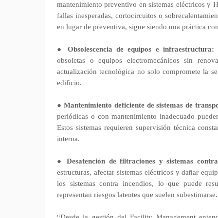
mantenimiento preventivo en sistemas eléctricos y H
fallas inesperadas, cortocircuitos o sobrecalentami
en lugar de preventiva, sigue siendo una práctica co
●
Obsolescencia de equipos e infraestructura:
E
obsoletas o equipos electromecánicos sin renova
actualización tecnológica no solo compromete la seg
edificio.
●
Mantenimiento deficiente de sistemas de transpo
periódicas o con mantenimiento inadecuado pueden 
Estos sistemas requieren supervisión técnica const
interna.
●
Desatención de filtraciones y sistemas contr
estructuras, afectar sistemas eléctricos y dañar equi
los sistemas contra incendios, lo que puede resu
representan riesgos latentes que suelen subestimarse.
“Desde la gestión del Facility Management enten