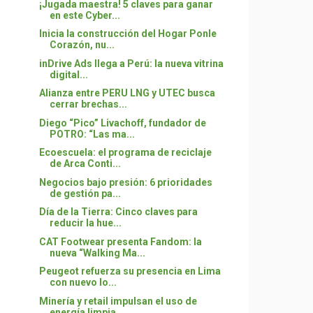
¡Jugada maestra! 5 claves para ganar
en este Cyber...
Inicia la construcción del Hogar Ponle
Corazón, nu...
inDrive Ads llega a Perú: la nueva vitrina
digital...
Alianza entre PERU LNG y UTEC busca
cerrar brechas...
Diego “Pico” Livachoff, fundador de
POTRO: “Las ma...
Ecoescuela: el programa de reciclaje
de Arca Conti...
Negocios bajo presión: 6 prioridades
de gestión pa...
Día de la Tierra: Cinco claves para
reducir la hue...
CAT Footwear presenta Fandom: la
nueva “Walking Ma...
Peugeot refuerza su presencia en Lima
con nuevo lo...
Minería y retail impulsan el uso de
energía limpia...