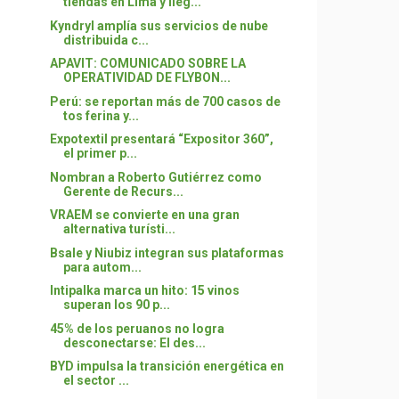
tiendas en Lima y lleg...
Kyndryl amplía sus servicios de nube
distribuida c...
APAVIT: COMUNICADO SOBRE LA
OPERATIVIDAD DE FLYBON...
Perú: se reportan más de 700 casos de
tos ferina y...
Expotextil presentará “Expositor 360”,
el primer p...
Nombran a Roberto Gutiérrez como
Gerente de Recurs...
VRAEM se convierte en una gran
alternativa turísti...
Bsale y Niubiz integran sus plataformas
para autom...
Intipalka marca un hito: 15 vinos
superan los 90 p...
45% de los peruanos no logra
desconectarse: El des...
BYD impulsa la transición energética en
el sector ...