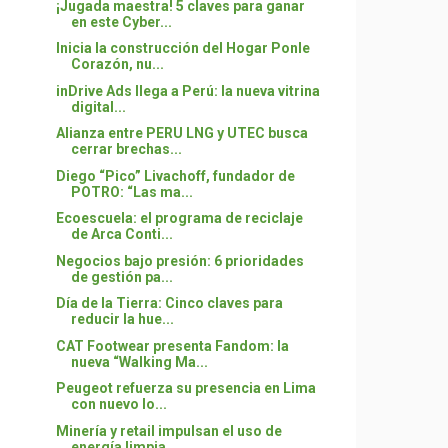
¡Jugada maestra! 5 claves para ganar
en este Cyber...
Inicia la construcción del Hogar Ponle
Corazón, nu...
inDrive Ads llega a Perú: la nueva vitrina
digital...
Alianza entre PERU LNG y UTEC busca
cerrar brechas...
Diego “Pico” Livachoff, fundador de
POTRO: “Las ma...
Ecoescuela: el programa de reciclaje
de Arca Conti...
Negocios bajo presión: 6 prioridades
de gestión pa...
Día de la Tierra: Cinco claves para
reducir la hue...
CAT Footwear presenta Fandom: la
nueva “Walking Ma...
Peugeot refuerza su presencia en Lima
con nuevo lo...
Minería y retail impulsan el uso de
energía limpia...