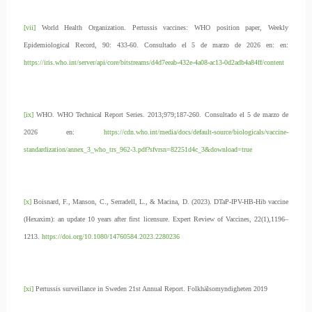
[vii]
World Health Organization. Pertussis vaccines: WHO position paper, Weekly
Epidemiological Record, 90: 433-60. Consultado el 5 de marzo de 2026 en: en:
https://iris.who.int/server/api/core/bitstreams/d4d7eeab-432e-4a08-ac13-0d2adb4a84ff/content
[ix]
WHO. WHO Technical Report Series. 2013;979;187-260. Consultado el 5 de marzo de
2026 en:
https://cdn.who.int/media/docs/default-source/biologicals/vaccine-
standardization/annex_3_who_trs_962-3.pdf?sfvrsn=82251d4c_3&download=true
[x]
Boisnard, F., Manson, C., Serradell, L., & Macina, D. (2023). DTaP-IPV-HB-Hib vaccine
(Hexaxim): an update 10 years after first licensure. Expert Review of Vaccines, 22(1),1196–
1213.
https://doi.org/10.1080/14760584.2023.2280236
[xi]
Pertussis surveillance in Sweden 21st Annual Report. Folkhälsomyndigheten 2019