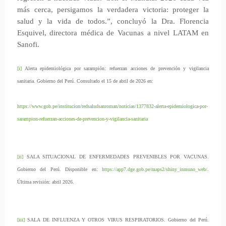
más cerca, persigamos la verdadera victoria: proteger la
salud y la vida de todos.”, concluyó la Dra. Florencia
Esquivel, directora médica de Vacunas a nivel LATAM en
Sanofi.
[i]
Alerta epidemiológica por sarampión: refuerzan acciones de prevención y vigilancia
sanitaria. Gobierno del Perú. Consultado el 15 de abril de 2026 en:
https://www.gob.pe/institucion/redsaludsanroman/noticias/1377832-alerta-epidemiologica-por-
sarampion-refuerzan-acciones-de-prevencion-y-vigilancia-sanitaria
[ii]
SALA SITUACIONAL DE ENFERMEDADES PREVENIBLES POR VACUNAS.
Gobierno del Perú. Disponible en:
https://app7.dge.gob.pe/maps2/shiny_inmuno_web/
.
Última revisión: abril 2026.
[iii]
SALA DE INFLUENZA Y OTROS VIRUS RESPIRATORIOS. Gobierno del Perú.