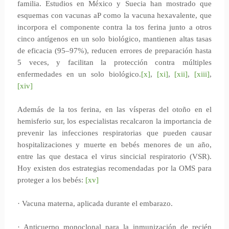
familia. Estudios en México y Suecia han mostrado que
esquemas con vacunas aP como la vacuna hexavalente, que
incorpora el componente contra la tos ferina junto a otros
cinco antígenos en un solo biológico, mantienen altas tasas
de eficacia (95–97%), reducen errores de preparación hasta
5 veces, y facilitan la protección contra múltiples
enfermedades en un solo biológico.
[x]
,
[xi]
,
[xii]
,
[xiii]
,
[xiv]
Además de la tos ferina, en las vísperas del otoño en el
hemisferio sur, los especialistas recalcaron la importancia de
prevenir las infecciones respiratorias que pueden causar
hospitalizaciones y muerte en bebés menores de un año,
entre las que destaca el virus sincicial respiratorio (VSR).
Hoy existen dos estrategias recomendadas por la OMS para
proteger a los bebés:
[xv]
· Vacuna materna, aplicada durante el embarazo.
· Anticuerpo monoclonal para la inmunización de recién