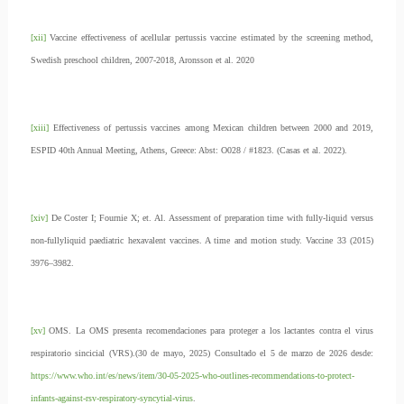
[xii]
Vaccine effectiveness of acellular pertussis vaccine estimated by the screening method,
Swedish preschool children, 2007-2018, Aronsson et al. 2020
[xiii]
Effectiveness of pertussis vaccines among Mexican children between 2000 and 2019,
ESPID 40th Annual Meeting, Athens, Greece: Abst: O028 / #1823. (Casas et al. 2022).
[xiv]
De Coster I; Fournie X; et. Al. Assessment of preparation time with fully-liquid versus
non-fullyliquid paediatric hexavalent vaccines. A time and motion study. Vaccine 33 (2015)
3976–3982.
[xv]
OMS. La OMS presenta recomendaciones para proteger a los lactantes contra el virus
respiratorio sincicial (VRS).(30 de mayo, 2025) Consultado el 5 de marzo de 2026 desde:
https://www.who.int/es/news/item/30-05-2025-who-outlines-recommendations-to-protect-
infants-against-rsv-respiratory-syncytial-virus
.