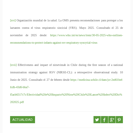
[xvi]
Organización mundial de la salud. La OMS presenta recomendaciones para proteger a los
lactantes contra el virus respiratorio sincicial (VRS). Mayo 2025. Consultado el 25 de
noviembre de 2025 desde:
https://www.who.int/es/news/item/30-05-2025-who-outlines-
recommendations-to-protect-infants-against-rsv-respiratory-syncytial-virus
[xvii]
Effectiveness and impact of nirsevimab in Chile during the first season of a national
immunisation strategy against RSV (NIRSE-CL): a retrospective observational study. 10
Junio de 2025. Consultado el 27 de febrero desde
https://medicina.uchile.cl/dam/jcr:2ed61bef-
fcdb-43d6-bba7-
f5acb6517c7c/Efectividad%20e%20Impacto%20Nirse%20Chile%20Lancet%20Infect%20Dis%
202025.pdf
ACTUALIDAD