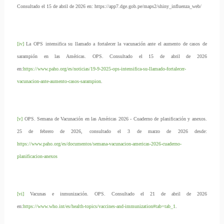
Consultado el 15 de abril de 2026 en: https://app7.dge.gob.pe/maps2/shiny_influenza_web/
[iv]
La OPS intensifica su llamado a fortalecer la vacunación ante el aumento de casos de
sarampión en las Américas. OPS. Consultado el 15 de abril de 2026
en:
https://www.paho.org/es/noticias/19-9-2025-ops-intensifica-su-llamado-fortalecer-
vacunacion-ante-aumento-casos-sarampion
.
[v]
OPS. Semana de Vacunación en las Américas 2026 - Cuaderno de planificación y anexos.
25 de febrero de 2026, consultado el 3 de marzo de 2026 desde:
https://www.paho.org/es/documentos/semana-vacunacion-americas-2026-cuaderno-
planificacion-anexos
[vi]
Vacunas e inmunización. OPS. Consultado el 21 de abril de 2026
en:
https://www.who.int/es/health-topics/vaccines-and-immunization#tab=tab_1
.