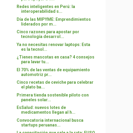
Redes inteligentes en Perú: la
interoperabilidad s...
Día de las MIPYME: Emprendimientos
liderados por m...
Cinco razones para apostar por
tecnología desarrol...
Ya no necesitas renovar laptops: Esta
es la tecnol...
¿Tienes mascotas en casa? 4 consejos
para lavar tu...
El 70% de las ventas de equipamiento
automotriz pr...
Cinco recetas de ceviche para celebrar
el plato ba...
Primera tienda sostenible piloto con
paneles solar...
EsSalud: nuevos lotes de
medicamentos llegan al h...
Convocatoria internacional busca
startups peruanas...
La capacitación que sale a la ruta: FUSO