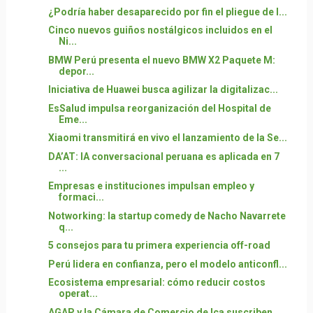
¿Podría haber desaparecido por fin el pliegue de l...
Cinco nuevos guiños nostálgicos incluidos en el
Ni...
BMW Perú presenta el nuevo BMW X2 Paquete M:
depor...
Iniciativa de Huawei busca agilizar la digitalizac...
EsSalud impulsa reorganización del Hospital de
Eme...
Xiaomi transmitirá en vivo el lanzamiento de la Se...
DA’AT: IA conversacional peruana es aplicada en 7
...
Empresas e instituciones impulsan empleo y
formaci...
Notworking: la startup comedy de Nacho Navarrete
q...
5 consejos para tu primera experiencia off-road
Perú lidera en confianza, pero el modelo anticonfl...
Ecosistema empresarial: cómo reducir costos
operat...
AGAP y la Cámara de Comercio de Ica suscriben