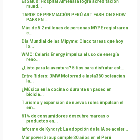
EsSalud: Hospital Almenara logra acreditación
mund...
TARDE DE PREMIACIÓN PERÚ ART FASHION SHOW
PAFS EN ...
Más de 5.2 millones de personas MYPE registraron
c...
Día Mundial de las Mipyme: Cinco tareas que hoy
lo...
WMC: Celaris Energy impulsa el uso de energía
reno...
¿Listo para la aventura? 5 tips para disfrutar est...
Entre Riders: BMW Motorrad e Insta360 potencian
la...
¿Música en la cocina o durante un paseo en
bicicle...
Turismo y expansión de nuevos roles impulsan el
em...
61% de consumidores descubre marcas o
productos en...
Informe de Kyndryl: La adopción de la IA se aceler...
ManpowerGroup cumple 30 años en el Perú