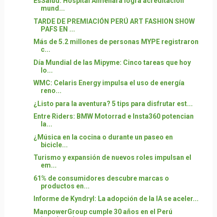
EsSalud: Hospital Almenara logra acreditación
mund...
TARDE DE PREMIACIÓN PERÚ ART FASHION SHOW
PAFS EN ...
Más de 5.2 millones de personas MYPE registraron
c...
Día Mundial de las Mipyme: Cinco tareas que hoy
lo...
WMC: Celaris Energy impulsa el uso de energía
reno...
¿Listo para la aventura? 5 tips para disfrutar est...
Entre Riders: BMW Motorrad e Insta360 potencian
la...
¿Música en la cocina o durante un paseo en
bicicle...
Turismo y expansión de nuevos roles impulsan el
em...
61% de consumidores descubre marcas o
productos en...
Informe de Kyndryl: La adopción de la IA se aceler...
ManpowerGroup cumple 30 años en el Perú