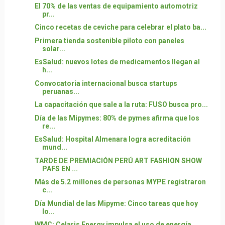
El 70% de las ventas de equipamiento automotriz
pr...
Cinco recetas de ceviche para celebrar el plato ba...
Primera tienda sostenible piloto con paneles
solar...
EsSalud: nuevos lotes de medicamentos llegan al
h...
Convocatoria internacional busca startups
peruanas...
La capacitación que sale a la ruta: FUSO busca pro...
Día de las Mipymes: 80% de pymes afirma que los
re...
EsSalud: Hospital Almenara logra acreditación
mund...
TARDE DE PREMIACIÓN PERÚ ART FASHION SHOW
PAFS EN ...
Más de 5.2 millones de personas MYPE registraron
c...
Día Mundial de las Mipyme: Cinco tareas que hoy
lo...
WMC: Celaris Energy impulsa el uso de energía