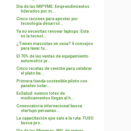
Día de las MIPYME: Emprendimientos
liderados por m...
Cinco razones para apostar por
tecnología desarrol...
Ya no necesitas renovar laptops: Esta
es la tecnol...
¿Tienes mascotas en casa? 4 consejos
para lavar tu...
El 70% de las ventas de equipamiento
automotriz pr...
Cinco recetas de ceviche para celebrar
el plato ba...
Primera tienda sostenible piloto con
paneles solar...
EsSalud: nuevos lotes de
medicamentos llegan al h...
Convocatoria internacional busca
startups peruanas...
La capacitación que sale a la ruta: FUSO
busca pro...
Día de las Mipymes: 80% de pymes