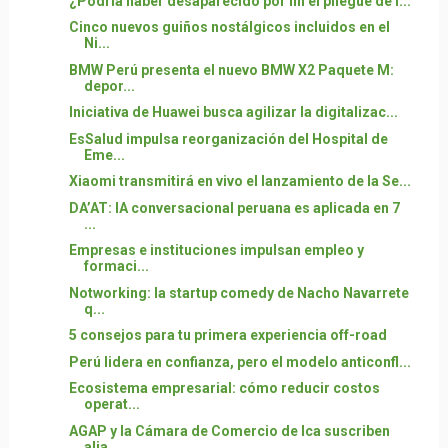
¿Podría haber desaparecido por fin el pliegue de l...
Cinco nuevos guiños nostálgicos incluidos en el
Ni...
BMW Perú presenta el nuevo BMW X2 Paquete M:
depor...
Iniciativa de Huawei busca agilizar la digitalizac...
EsSalud impulsa reorganización del Hospital de
Eme...
Xiaomi transmitirá en vivo el lanzamiento de la Se...
DA’AT: IA conversacional peruana es aplicada en 7
...
Empresas e instituciones impulsan empleo y
formaci...
Notworking: la startup comedy de Nacho Navarrete
q...
5 consejos para tu primera experiencia off-road
Perú lidera en confianza, pero el modelo anticonfl...
Ecosistema empresarial: cómo reducir costos
operat...
AGAP y la Cámara de Comercio de Ica suscriben
alia...