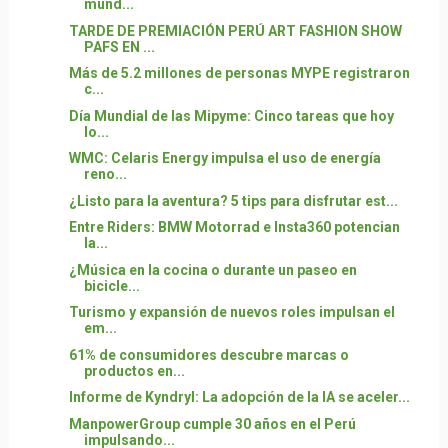
mund...
TARDE DE PREMIACIÓN PERÚ ART FASHION SHOW
PAFS EN ...
Más de 5.2 millones de personas MYPE registraron
c...
Día Mundial de las Mipyme: Cinco tareas que hoy
lo...
WMC: Celaris Energy impulsa el uso de energía
reno...
¿Listo para la aventura? 5 tips para disfrutar est...
Entre Riders: BMW Motorrad e Insta360 potencian
la...
¿Música en la cocina o durante un paseo en
bicicle...
Turismo y expansión de nuevos roles impulsan el
em...
61% de consumidores descubre marcas o
productos en...
Informe de Kyndryl: La adopción de la IA se aceler...
ManpowerGroup cumple 30 años en el Perú
impulsando...