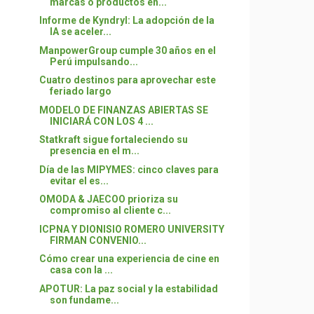
marcas o productos en...
Informe de Kyndryl: La adopción de la
IA se aceler...
ManpowerGroup cumple 30 años en el
Perú impulsando...
Cuatro destinos para aprovechar este
feriado largo
MODELO DE FINANZAS ABIERTAS SE
INICIARÁ CON LOS 4 ...
Statkraft sigue fortaleciendo su
presencia en el m...
Día de las MIPYMES: cinco claves para
evitar el es...
OMODA & JAECOO prioriza su
compromiso al cliente c...
ICPNA Y DIONISIO ROMERO UNIVERSITY
FIRMAN CONVENIO...
Cómo crear una experiencia de cine en
casa con la ...
APOTUR: La paz social y la estabilidad
son fundame...