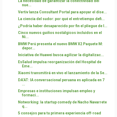
La necesidad de garantizar la conectividad del
nue...
Vertiv lanza Consultant Portal para apoyar el dise...
La ciencia del sudor: por qué el entretiempo defi...
¿Podría haber desaparecido por fin el pliegue de l...
Cinco nuevos guiños nostálgicos incluidos en el
Ni...
BMW Perú presenta el nuevo BMW X2 Paquete M:
depor...
Iniciativa de Huawei busca agilizar la digitalizac...
EsSalud impulsa reorganización del Hospital de
Eme...
Xiaomi transmitirá en vivo el lanzamiento de la Se...
DA’AT: IA conversacional peruana es aplicada en 7
...
Empresas e instituciones impulsan empleo y
formaci...
Notworking: la startup comedy de Nacho Navarrete
q...
5 consejos para tu primera experiencia off-road