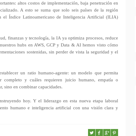
rtantes: altos costos de implementación, baja penetración en
ecializado. A esto se suma que solo seis países de la región
 el Índice Latinoamericano de Inteligencia Artificial (ILIA)
lud, finanzas y tecnología, la IA ya optimiza procesos, reduce
de nuestros hubs en AWS, GCP y Data & AI hemos visto cómo
ementaciones sostenidas, sin perder de vista la seguridad y el
establecer un ratio humano-agente: un modelo que permita
or completo y cuáles requieren juicio humano, empatía o
ar, sino en combinar capacidades.
onstruyendo hoy. Y el liderazgo en esta nueva etapa laboral
nto humano e inteligencia artificial con una visión clara y