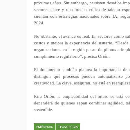
próximos años. Sin embargo, persisten desafíos impo
sectores clave y una brecha crítica de talento esp
cuentan con estrategias nacionales sobre IA, según
2024.
No obstante, el avance es real. En sectores como sa
costos y mejora la experiencia del usuario. “Des
organizaciones en la región pasan de pilotos a impl
cumplimiento regulatorio”, precisa Orión.
El documento también plantea la importancia de 
distinguir qué procesos pueden automatizarse p
creatividad. La clave, aseguran, no está en reemplaz
Para Orión, la empleabilidad del futuro se está c
dependerá de quienes sepan combinar agilidad, tale
sostenible.
EMPRESAS
TECNOLOGIA