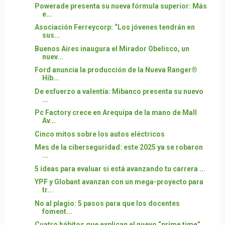
Powerade presenta su nueva fórmula superior: Más
e...
Asociación Ferreycorp: “Los jóvenes tendrán en
sus...
Buenos Aires inaugura el Mirador Obelisco, un
nuev...
Ford anuncia la producción de la Nueva Ranger®
Híb...
De esfuerzo a valentía: Mibanco presenta su nuevo
...
Pc Factory crece en Arequipa de la mano de Mall
Av...
Cinco mitos sobre los autos eléctricos
Mes de la ciberseguridad: este 2025 ya se robaron
...
5 ideas para evaluar si está avanzando tu carrera ...
YPF y Globant avanzan con un mega-proyecto para
tr...
No al plagio: 5 pasos para que los docentes
foment...
Cuatro hábitos que explican el nuevo “prime time” ...