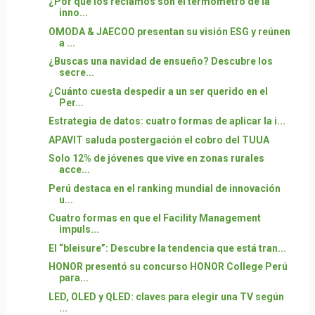
¿Por qué los reclamos son el termómetro de la
inno...
OMODA & JAECOO presentan su visión ESG y reúnen
a ...
¿Buscas una navidad de ensueño? Descubre los
secre...
¿Cuánto cuesta despedir a un ser querido en el
Per...
Estrategia de datos: cuatro formas de aplicar la i...
APAVIT saluda postergación el cobro del TUUA
Solo 12% de jóvenes que vive en zonas rurales
acce...
Perú destaca en el ranking mundial de innovación
u...
Cuatro formas en que el Facility Management
impuls...
El “bleisure”: Descubre la tendencia que está tran...
HONOR presentó su concurso HONOR College Perú
para...
LED, OLED y QLED: claves para elegir una TV según
...