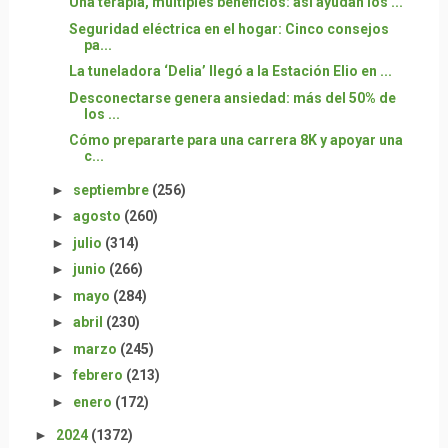
Una terapia, múltiples beneficios: así ayudan los ...
Seguridad eléctrica en el hogar: Cinco consejos
pa...
La tuneladora ‘Delia’ llegó a la Estación Elio en ...
Desconectarse genera ansiedad: más del 50% de
los ...
Cómo prepararte para una carrera 8K y apoyar una
c...
►
septiembre
(256)
►
agosto
(260)
►
julio
(314)
►
junio
(266)
►
mayo
(284)
►
abril
(230)
►
marzo
(245)
►
febrero
(213)
►
enero
(172)
►
2024
(1372)