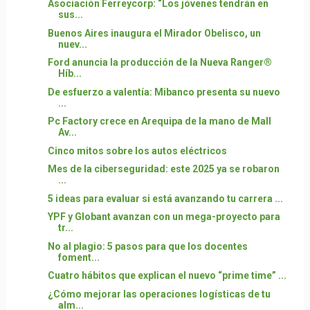
Asociación Ferreycorp: “Los jóvenes tendrán en
sus...
Buenos Aires inaugura el Mirador Obelisco, un
nuev...
Ford anuncia la producción de la Nueva Ranger®
Híb...
De esfuerzo a valentía: Mibanco presenta su nuevo
...
Pc Factory crece en Arequipa de la mano de Mall
Av...
Cinco mitos sobre los autos eléctricos
Mes de la ciberseguridad: este 2025 ya se robaron
...
5 ideas para evaluar si está avanzando tu carrera ...
YPF y Globant avanzan con un mega-proyecto para
tr...
No al plagio: 5 pasos para que los docentes
foment...
Cuatro hábitos que explican el nuevo “prime time” ...
¿Cómo mejorar las operaciones logísticas de tu
alm...