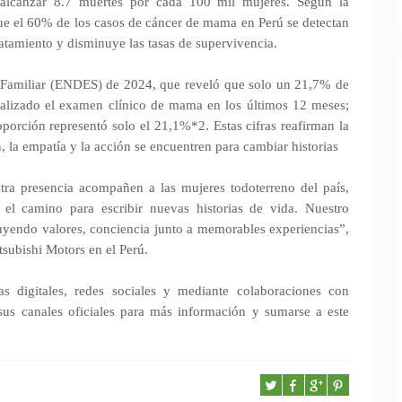
 alcanzar 8.7 muertes por cada 100 mil mujeres. Según la
ue el 60% de los casos de cáncer de mama en Perú se detectan
ratamiento y disminuye las tasas de supervivencia.
 Familiar (ENDES) de 2024, que reveló que solo un 21,7% de
ealizado el examen clínico de mama en los últimos 12 meses;
porción representó solo el 21,1%*2. Estas cifras reafirman la
 la empatía y la acción se encuentren para cambiar historias
ra presencia acompañen a las mujeres todoterreno del país,
el camino para escribir nuevas historias de vida. Nuestro
uyendo valores, conciencia junto a memorables experiencias”,
subishi Motors en el Perú.
s digitales, redes sociales y mediante colaboraciones con
sus canales oficiales para más información y sumarse a este