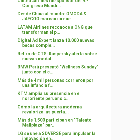
United Airlines fue sponsor del 9.º
Congreso Mundi...
Desde China al mundo: OMODA &
JAECOO marcan un nue...
LATAM Airlines reconoce a ONG que
transforman el p...
Digital Ad Expert lanza 10.000 nuevas
becas comple...
Retiro de CTS: Kaspersky alerta sobre
nuevas modal...
BMW Perú presentó “Wellness Sunday”
junto con el c...
Más de 4 mil personas corrieron por
una infancia f...
KTM amplía su presencia en el
nororiente peruano c...
Cómo la arquitectura moderna
revaloriza las puerta...
Más de 1,500 participan en “Talento
Mallplaza” par...
LG se une a SDVERSE para impulsar la
innovación en...