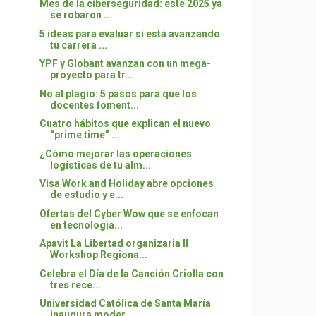
Mes de la ciberseguridad: este 2025 ya
se robaron ...
5 ideas para evaluar si está avanzando
tu carrera ...
YPF y Globant avanzan con un mega-
proyecto para tr...
No al plagio: 5 pasos para que los
docentes foment...
Cuatro hábitos que explican el nuevo
“prime time” ...
¿Cómo mejorar las operaciones
logísticas de tu alm...
Visa Work and Holiday abre opciones
de estudio y e...
Ofertas del Cyber Wow que se enfocan
en tecnología...
Apavit La Libertad organizaria II
Workshop Regiona...
Celebra el Día de la Canción Criolla con
tres rece...
Universidad Católica de Santa María
inaugura moder...