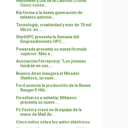
Halloween y Día de la Canción Criolla:
Cinco conse...
Kia forma a la nueva generación de
talentos automo...
Tecnología, creatividad y más de 70 mil
libros: as...
StartUPC presenta la Semana del
Emprendimiento UPC...
Powerade presenta su nueva fórmula
superior: Más e...
Asociación Ferreycorp: “Los jóvenes
tendrán en sus...
Buenos Aires inaugura el Mirador
Obelisco, un nuev...
Ford anuncia la producción de la Nueva
Ranger® Híb...
De esfuerzo a valentía: Mibanco
presenta su nuevo ...
Pc Factory crece en Arequipa de la
mano de Mall Av...
Cinco mitos sobre los autos eléctricos