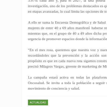
3.97% cada año y, para el 2027, la tasa podría
investigación, uno de los problemas destacados es q
en etapas avanzadas, lo cual limita las opciones de t
A ello se suma la Encuesta Demográfica y de Salud
mujeres de entre 40 a 69 años manifestó haberse r
mientras que, en el grupo de 40 a 49 años dicha pro
urgencia de promover espacios donde la información,
“En el mes rosa, queremos que nuestra voz y nuest
recordándoles que la prevención y la acción son 
propósito es que en cada nueva ruta sigamos constr
precisó Milagros Vargas, gerente de marketing de Mit
La campaña estará activa en todas las plataforma
Oncosalud. Se invita a toda la población a seguir 
movimiento de conciencia y salud.
ACTUALIDAD