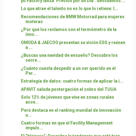
pc Factory lanza ‘Precios por un Día’: descuentos ...
Lo que atrae el talento no es lo que lo retiene: l...
Recomendaciones de BMW Motorrad para mujeres
moteras
¿Por qué los reclamos son el termómetro de la
inno...
OMODA & JAECOO presentan su visión ESG y reúnen
a ...
¿Buscas una navidad de ensueño? Descubre los
secre...
¿Cuánto cuesta despedir a un ser querido en el
Per...
Estrategia de datos: cuatro formas de aplicar la i...
APAVIT saluda postergación el cobro del TUUA
Solo 12% de jóvenes que vive en zonas rurales
acce...
Perú destaca en el ranking mundial de innovación
u...
Cuatro formas en que el Facility Management
impuls...
El “bleisure”: Descubre la tendencia que está tran...