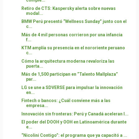
comple...
Retiro de CTS: Kaspersky alerta sobre nuevas
modal...
BMW Perú presentó “Wellness Sunday” junto con el
c...
Más de 4 mil personas corrieron por una infancia
f...
KTM amplía su presencia en el nororiente peruano
c...
Cómo la arquitectura moderna revaloriza las
puerta...
Más de 1,500 participan en “Talento Mallplaza”
par...
LG se une a SDVERSE para impulsar la innovación
en...
Fintech o bancos: ¿Cuál conviene más a las
empresa...
Innovación sin fronteras: Perú y Canadá aceleran l...
El poder del DOOH y OOH en Latinoamérica durante
e...
“Nicolini Contigo”: el programa que ya capacitó a ...