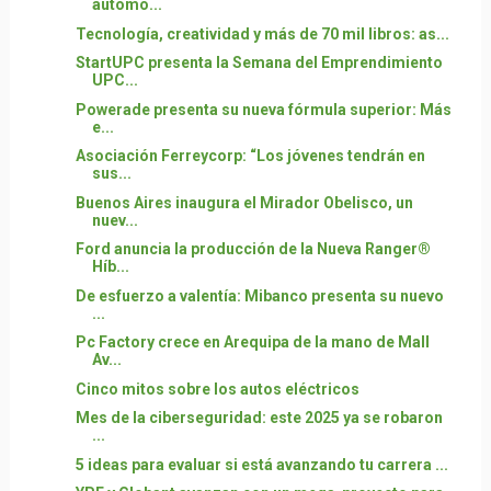
automo...
Tecnología, creatividad y más de 70 mil libros: as...
StartUPC presenta la Semana del Emprendimiento
UPC...
Powerade presenta su nueva fórmula superior: Más
e...
Asociación Ferreycorp: “Los jóvenes tendrán en
sus...
Buenos Aires inaugura el Mirador Obelisco, un
nuev...
Ford anuncia la producción de la Nueva Ranger®
Híb...
De esfuerzo a valentía: Mibanco presenta su nuevo
...
Pc Factory crece en Arequipa de la mano de Mall
Av...
Cinco mitos sobre los autos eléctricos
Mes de la ciberseguridad: este 2025 ya se robaron
...
5 ideas para evaluar si está avanzando tu carrera ...