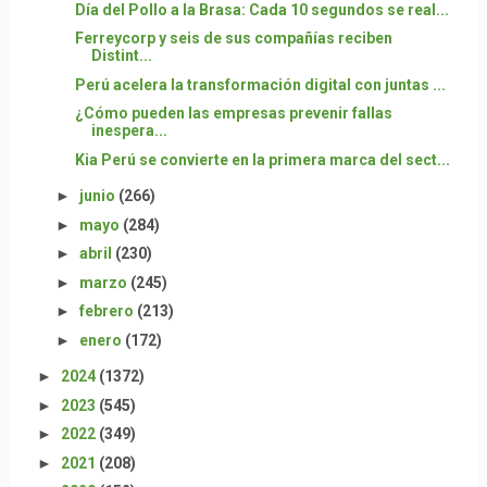
Día del Pollo a la Brasa: Cada 10 segundos se real...
Ferreycorp y seis de sus compañías reciben
Distint...
Perú acelera la transformación digital con juntas ...
¿Cómo pueden las empresas prevenir fallas
inespera...
Kia Perú se convierte en la primera marca del sect...
►
junio
(266)
►
mayo
(284)
►
abril
(230)
►
marzo
(245)
►
febrero
(213)
►
enero
(172)
►
2024
(1372)
►
2023
(545)
►
2022
(349)
►
2021
(208)