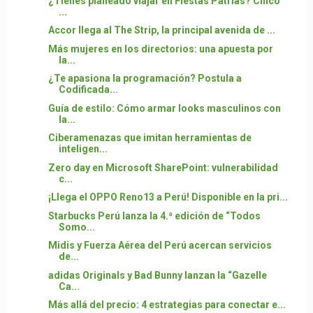
¿Tienes planeado viajar en Fiestas Patrias? Cinco
...
Accor llega al The Strip, la principal avenida de ...
Más mujeres en los directorios: una apuesta por
la...
¿Te apasiona la programación? Postula a
Codificada...
Guía de estilo: Cómo armar looks masculinos con
la...
Ciberamenazas que imitan herramientas de
inteligen...
Zero day en Microsoft SharePoint: vulnerabilidad
c...
¡Llega el OPPO Reno13 a Perú! Disponible en la pri...
Starbucks Perú lanza la 4.ª edición de “Todos
Somo...
Midis y Fuerza Aérea del Perú acercan servicios
de...
adidas Originals y Bad Bunny lanzan la “Gazelle
Ca...
Más allá del precio: 4 estrategias para conectar e...