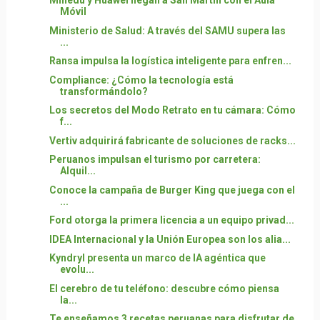
Minedu y Huawei llegan a San Martin con el Aula
Móvil
Ministerio de Salud: A través del SAMU supera las
...
Ransa impulsa la logística inteligente para enfren...
Compliance: ¿Cómo la tecnología está
transformándolo?
Los secretos del Modo Retrato en tu cámara: Cómo
f...
Vertiv adquirirá fabricante de soluciones de racks...
Peruanos impulsan el turismo por carretera:
Alquil...
Conoce la campaña de Burger King que juega con el
...
Ford otorga la primera licencia a un equipo privad...
IDEA Internacional y la Unión Europea son los alia...
Kyndryl presenta un marco de IA agéntica que
evolu...
El cerebro de tu teléfono: descubre cómo piensa
la...
Te enseñamos 3 recetas peruanas para disfrutar de